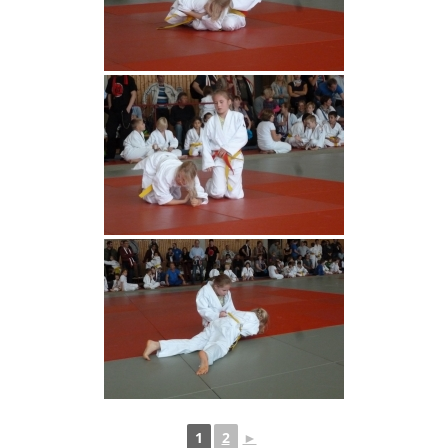
1
2
►