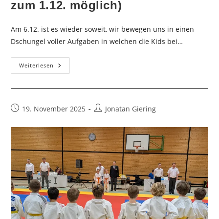
zum 1.12. möglich)
Am 6.12. ist es wieder soweit, wir bewegen uns in einen
Dschungel voller Aufgaben in welchen die Kids bei…
Judo-
Weiterlesen
Safari
Am
6.12.
Für
Die
Kinder
Beitrag
Beitrags-
19. November 2025
Jonatan Giering
Des
veröffentlicht:
Autor:
EJC(Anmeldung
Bis
Zum
1.12.
Möglich)