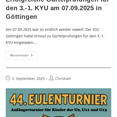
den 3.-1. KYU am 07.09.2025 in
Göttingen
Am 07.09.2025 war es endlich wieder soweit: Der ASC
Göttingen hatte erneut zu Gürtelprüfungen für den 3.-1.
KYU eingeladen.…
Erfolgreiche
Weiterlesen
Gürtelprüfungen
Für
Den
3.-1.
KYU
Am
Beitrag
Beitrags-
3. September 2025
Christian
07.09.2025
veröffentlicht:
Autor:
In
Göttingen