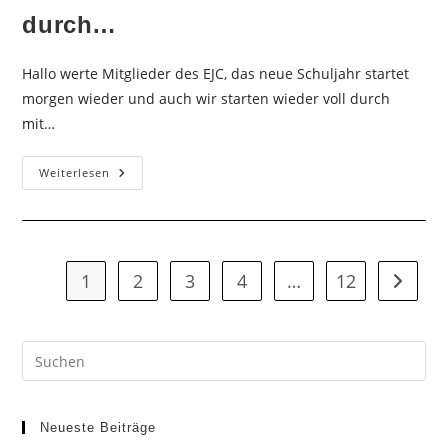
durch…
Hallo werte Mitglieder des EJC, das neue Schuljahr startet
morgen wieder und auch wir starten wieder voll durch
mit…
Neues
Weiterlesen
Schuljahr
Startet
Und
Wir
Starten
Ebenso
Wieder
1
2
3
4
…
12
Zur näc
Voll
Durch…
Neueste Beiträge