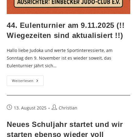
44. Eulenturnier am 9.11.2025 (!!
Wiegezeiten sind aktualisiert !!)
Hallo liebe Judoka und werte Sportinteressierte, am
Sonntag den 9. November ist es wieder soweit, das
Eulenturnier jährt sich…
44.
Weiterlesen
Eulenturnier
Am
9.11.2025
(!!
Wiegezeiten
Sind
Beitrag
Beitrags-
13. August 2025
Christian
Aktualisiert
veröffentlicht:
Autor:
!!)
Neues Schuljahr startet und wir
starten ebenso wieder voll