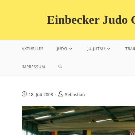
Zum
Inhalt
Einbecker Judo C
springen
AKTUELLES
JUDO
JU-JUTSU
TRAI
WEBSITE-
IMPRESSUM
SUCHE
Beitrag
Beitrags-
18. Juli 2008
Sebastian
veröffentlicht:
Autor:
UMSCHALTEN