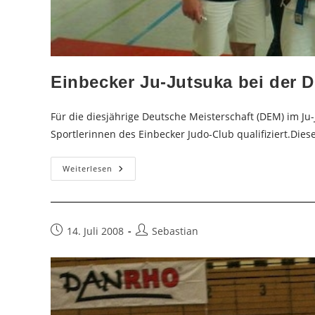
Einbecker Ju-Jutsuka bei der 
Für die diesjährige Deutsche Meisterschaft (DEM) im Ju
Sportlerinnen des Einbecker Judo-Club qualifiziert.Dies
Einbecker
Weiterlesen
Ju-
Jutsuka
Bei
Der
DEM
2008
Beitrag
Beitrags-
14. Juli 2008
Sebastian
veröffentlicht:
Autor: