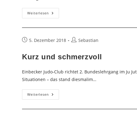
Neue
Weiterlesen
Farben
Beim
Judo
Beitrag
Beitrags-
5. Dezember 2018
Sebastian
veröffentlicht:
Autor:
Kurz und schmerzvoll
Einbecker Judo-Club richtet 2. Bundeslehrgang im Ju Jut
Situationen – das stand diesmalim…
Kurz
Weiterlesen
Und
Schmerzvoll