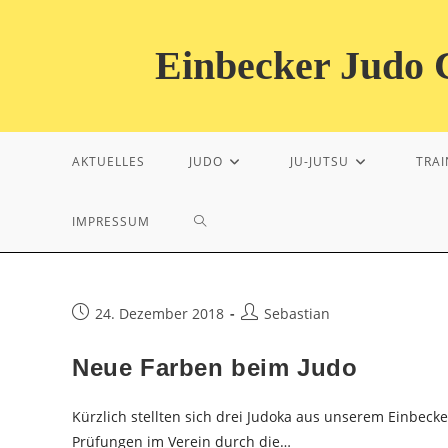
Zum
Inhalt
Einbecker Judo C
springen
AKTUELLES
JUDO
JU-JUTSU
TRAI
WEBSITE-
IMPRESSUM
SUCHE
Beitrag
Beitrags-
24. Dezember 2018
Sebastian
veröffentlicht:
Autor:
UMSCHALTEN
Neue Farben beim Judo
Kürzlich stellten sich drei Judoka aus unserem Einbeck
Prüfungen im Verein durch die…