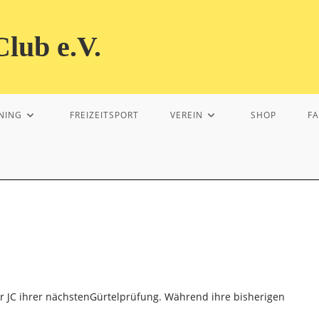
lub e.V.
NING
FREIZEITSPORT
VEREIN
SHOP
F
er JC ihrer nächstenGürtelprüfung. Während ihre bisherigen