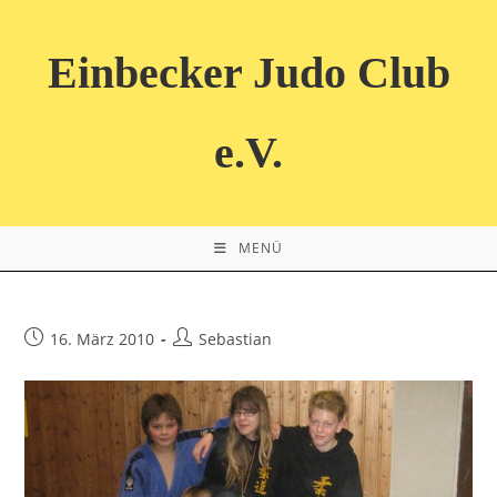
Zum
Inhalt
Einbecker Judo Club
springen
e.V.
MENÜ
Beitrag
Beitrags-
16. März 2010
Sebastian
veröffentlicht:
Autor: