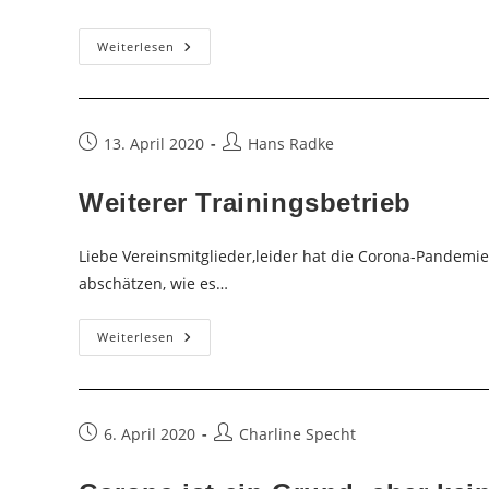
Verlängerung
Weiterlesen
Der
Trainingspause
Beitrag
Beitrags-
13. April 2020
Hans Radke
veröffentlicht:
Autor:
Weiterer Trainingsbetrieb
Liebe Vereinsmitglieder,leider hat die Corona-Pandemie
abschätzen, wie es…
Weiterer
Weiterlesen
Trainingsbetrieb
Beitrag
Beitrags-
6. April 2020
Charline Specht
veröffentlicht:
Autor: