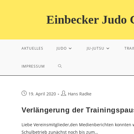
Zum
Inhalt
Einbecker Judo C
springen
AKTUELLES
JUDO
JU-JUTSU
TRAI
WEBSITE-
IMPRESSUM
SUCHE
Beitrag
Beitrags-
19. April 2020
Hans Radke
veröffentlicht:
Autor:
UMSCHALTEN
Verlängerung der Trainingspau
Liebe Vereinsmitglieder,den Medienberichten konnten 
Schulbetrieb zunächst noch bis zum…