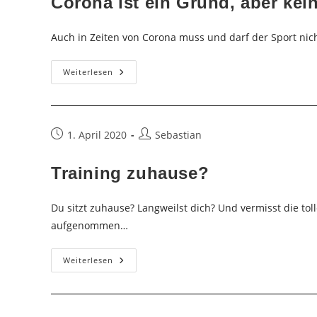
Corona ist ein Grund, aber kei
Auch in Zeiten von Corona muss und darf der Sport ni
Corona
Weiterlesen
Ist
Ein
Grund,
Aber
Kein
Hindernis!
Beitrag
Beitrags-
1. April 2020
Sebastian
Workouts
veröffentlicht:
Autor:
Für
Zuhause
Training zuhause?
Du sitzt zuhause? Langweilst dich? Und vermisst die tol
aufgenommen…
Training
Weiterlesen
Zuhause?