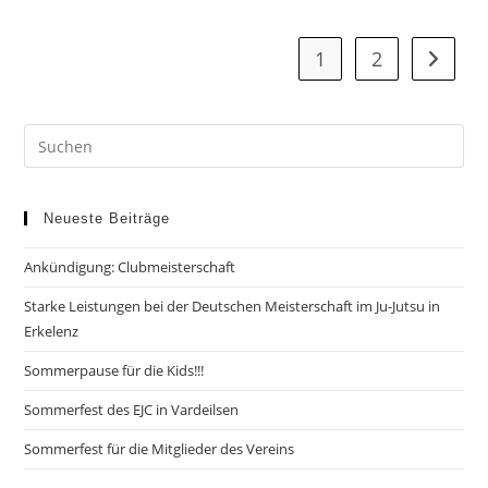
Jutsu
1
2
Zur näc
Neueste Beiträge
Ankündigung: Clubmeisterschaft
Starke Leistungen bei der Deutschen Meisterschaft im Ju-Jutsu in
Erkelenz
Sommerpause für die Kids!!!
Sommerfest des EJC in Vardeilsen
Sommerfest für die Mitglieder des Vereins