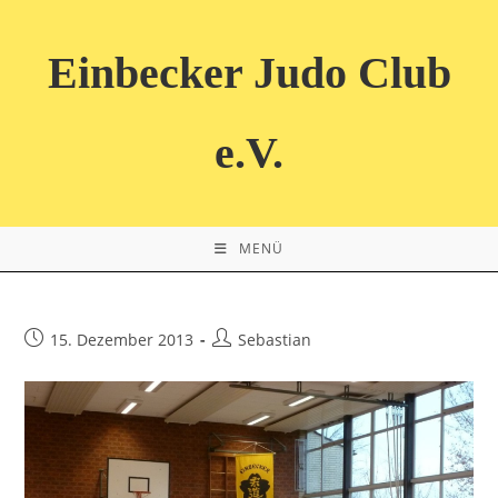
Zum
Inhalt
Einbecker Judo Club
springen
e.V.
MENÜ
Beitrag
Beitrags-
15. Dezember 2013
Sebastian
veröffentlicht:
Autor: