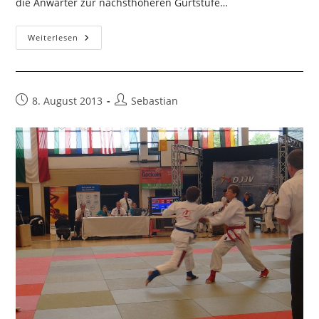
die Anwärter zur nächsthöheren Gurtstufe…
Neue
Weiterlesen
Gürtelfarben
Im
Ju-
Jutsu
Beitrag
Beitrags-
8. August 2013
Sebastian
veröffentlicht:
Autor: