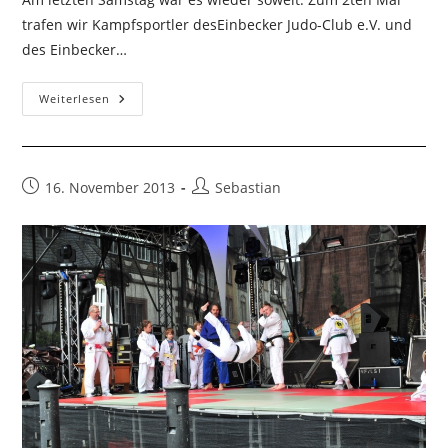
trafen wir Kampfsportler desEinbecker Judo-Club e.V. und
des Einbecker…
Budotraining
Weiterlesen
Einbecker
Sportvereine
Beitrag
Beitrags-
16. November 2013
Sebastian
veröffentlicht:
Autor: