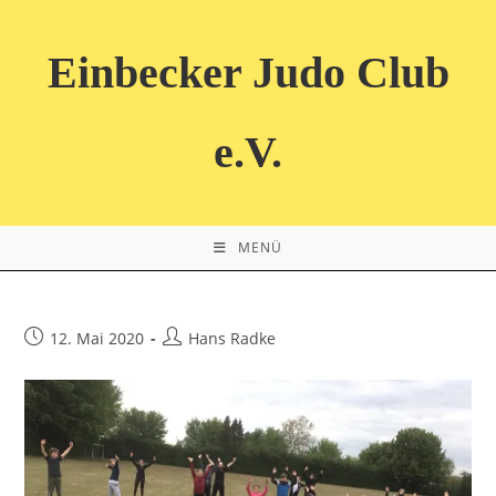
Zum
Inhalt
Einbecker Judo Club
springen
e.V.
MENÜ
Beitrag
Beitrags-
12. Mai 2020
Hans Radke
veröffentlicht:
Autor: