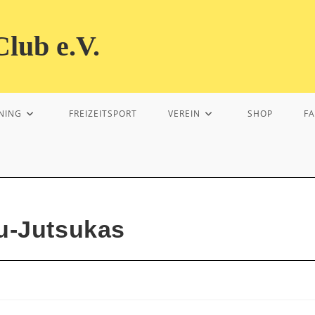
lub e.V.
NING
FREIZEITSPORT
VEREIN
SHOP
F
u-Jutsukas