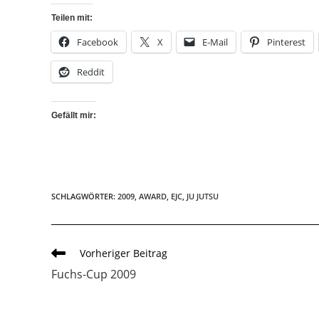
Teilen mit:
Facebook
X
E-Mail
Pinterest
Reddit
Gefällt mir:
SCHLAGWÖRTER
:
2009
,
AWARD
,
EJC
,
JU JUTSU
Weitere
Vorheriger Beitrag
Artikel
Fuchs-Cup 2009
ansehen