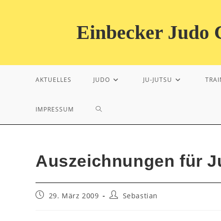
Zum
Inhalt
Einbecker Judo C
springen
AKTUELLES
JUDO
JU-JUTSU
TRAI
WEBSITE-
IMPRESSUM
SUCHE
Auszeichnungen für J
UMSCHALTEN
Beitrag
Beitrags-
29. März 2009
Sebastian
veröffentlicht:
Autor: