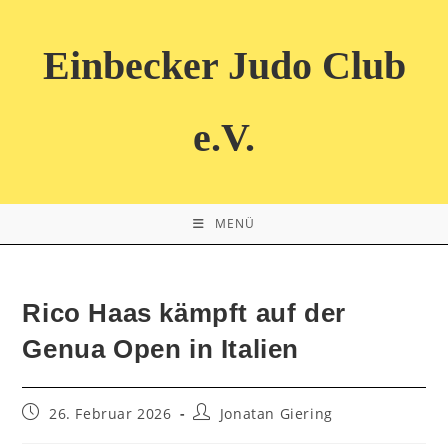
Zum
Inhalt
Einbecker Judo Club
springen
e.V.
MENÜ
Rico Haas kämpft auf der
Genua Open in Italien
Beitrag
Beitrags-
26. Februar 2026
Jonatan Giering
veröffentlicht:
Autor: