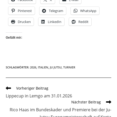
Pinterest
Telegram
WhatsApp
Drucken
LinkedIn
Reddit
Gefällt mir:
SCHLAGWÖRTER
:
2026
,
ITALIEN
,
JU JUTSU
,
TURNIER
Weitere
Vorheriger Beitrag
Artikel
Lippecup in Lemgo am 31.01.2026
ansehen
Nächster Beitrag
Rico Haas im Bundeskader und Premiere bei der Ju-