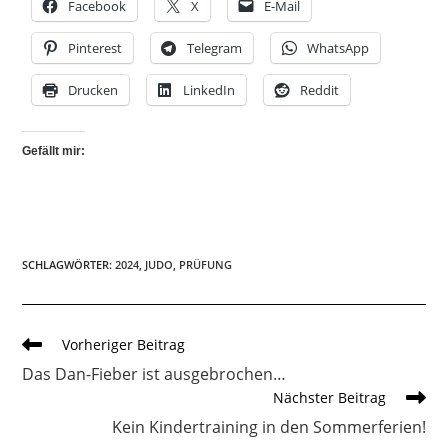
Facebook
X
E-Mail
Pinterest
Telegram
WhatsApp
Drucken
LinkedIn
Reddit
Gefällt mir:
SCHLAGWÖRTER
:
2024
,
JUDO
,
PRÜFUNG
Weitere
Vorheriger Beitrag
Artikel
Das Dan-Fieber ist ausgebrochen…
ansehen
Nächster Beitrag
Kein Kindertraining in den Sommerferien!