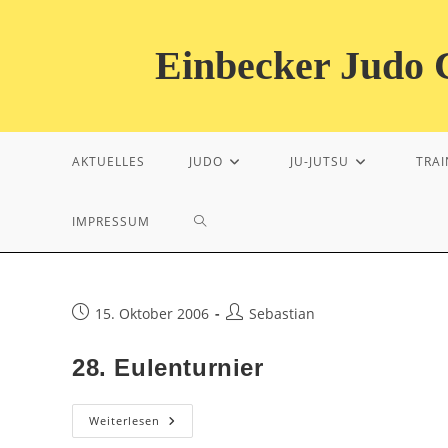
Zum
Inhalt
Einbecker Judo C
springen
AKTUELLES
JUDO
JU-JUTSU
TRAI
WEBSITE-
IMPRESSUM
SUCHE
Beitrag
Beitrags-
15. Oktober 2006
Sebastian
veröffentlicht:
Autor:
UMSCHALTEN
28. Eulenturnier
28.
Weiterlesen
Eulenturnier