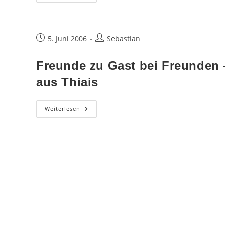
Auszeichnung
Für
Einbecker
Ju-
Jutsuka
Beitrag
Beitrags-
5. Juni 2006
Sebastian
veröffentlicht:
Autor:
Freunde zu Gast bei Freunden –
aus Thiais
Freunde
Weiterlesen
Zu
Gast
Bei
Freunden
–
Pfingsttreffen
Mit
Den
Franzosen
Aus
Thiais