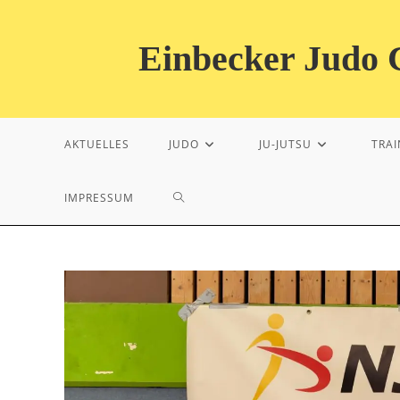
Zum
Inhalt
Einbecker Judo C
springen
AKTUELLES
JUDO
JU-JUTSU
TRAI
WEBSITE-
IMPRESSUM
SUCHE
UMSCHALTEN