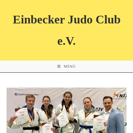
Zum
Inhalt
Einbecker Judo Club
springen
e.V.
MENÜ