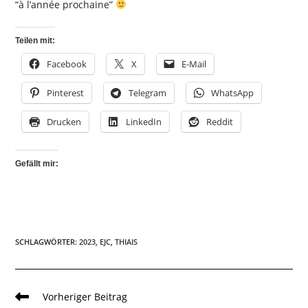
“à l’année prochaine”
Teilen mit:
Facebook
X
E-Mail
Pinterest
Telegram
WhatsApp
Drucken
LinkedIn
Reddit
Gefällt mir:
SCHLAGWÖRTER
:
2023
,
EJC
,
THIAIS
Weitere
Vorheriger Beitrag