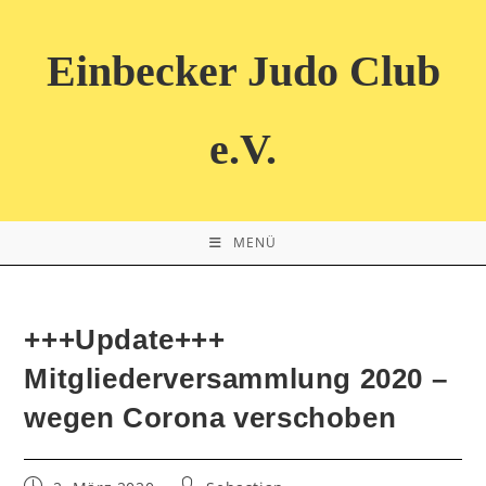
Zum
Inhalt
Einbecker Judo Club
springen
e.V.
MENÜ
+++Update+++
Mitgliederversammlung 2020 –
wegen Corona verschoben
Beitrag
Beitrags-